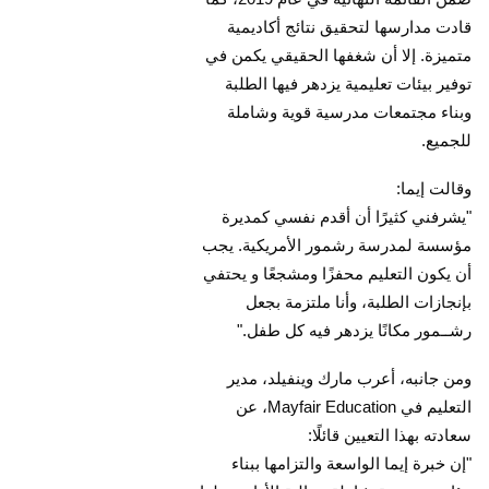
قادت مدارسها لتحقيق نتائج أكاديمية
متميزة. إلا أن شغفها الحقيقي يكمن في
توفير بيئات تعليمية يزدهر فيها الطلبة
وبناء مجتمعات مدرسية قوية وشاملة
للجميع.
وقالت إيما:
"يشرفني كثيرًا أن أقدم نفسي كمديرة
مؤسسة لمدرسة رشمور الأمريكية. يجب
أن يكون التعليم محفزًا ومشجعًا و يحتفي
بإنجازات الطلبة، وأنا ملتزمة بجعل
رشــمور مكانًا يزدهر فيه كل طفل."
ومن جانبه، أعرب مارك وينفيلد، مدير
التعليم في Mayfair Education، عن
سعادته بهذا التعيين قائلًا:
"إن خبرة إيما الواسعة والتزامها ببناء